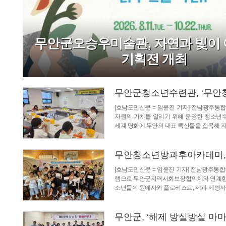
무안군오승우미술관, 자연과 빛이
기획전 개최
무안군청소년수련관, ‘무안청
[호남도민신문 = 임윤진 기자] 전남광주
자원의 가치를 알리기 위해 운영한 청소년수
세계 명화에 무안의 대표 특산물을 접목해 
무안청소년방과후아카데미, ‘
[호남도민신문 = 임윤진 기자] 전남광주통
램으로 무안군지역사회보장협의체와 연계한 ‘
소년들이 원예사와 플로리스트, 제과·제빵사
무안군, ‘해제 방실방실 마마