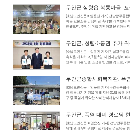
무안군 삼향읍 복룡마을 ‘꼬
[호남도민신문 = 임윤진 기자] 전남광주통합
마을 꼬불꼬불 강냉이길 축제’를 개최했다. 
진됐으며, 주민이 직접 기획하고 운영하는 
무안군, 청렴소통관 추가 
[호남도민신문 = 임윤진 기자] 전남광주통
촉식을 개최하고, 7월 6일 자 인사발령에 
연수에 따른 인원 조정을 반영한 것으로, 
무안군종합사회복지관, 폭염
[호남도민신문 = 임윤진 기자] 무안군종합
한 여름나기 지원을 위해 지난 31일 폭염 
구 중 폭염에 취약한 사례관리대상자 15세
무안군, 폭염 대비 경로당 
[호남도민신문 = 임윤진 기자] 전남광주
위해 관내 무더위쉼터로 지정된 경로당을 방