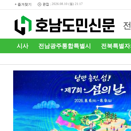
+ 즐겨찾기
2026.08.10 (월) 21:17
같은 음식 섭취 후 2명 이상 설
부
전
사·구토 시 보건소로 신고하…
‘
시사
전남광주통합특별시
전북특별자
커뮤니티