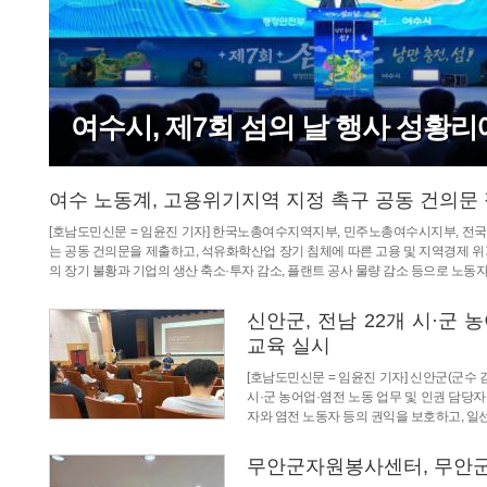
여수시, 제7회 섬의 날 행사 성황리
여수 노동계, 고용위기지역 지정 촉구 공동 건의문
[호남도민신문 = 임윤진 기자] 한국노총여수지역지부, 민주노총여수시지부, 
는 공동 건의문을 제출하고, 석유화학산업 장기 침체에 따른 고용 및 지역경제 
의 장기 불황과 기업의 생산 축소·투자 감소, 플랜트 공사 물량 감소 등으로 노동
신안군, 전남 22개 시·군
교육 실시
[호남도민신문 = 임윤진 기자] 신안군(군수
시·군 농어업·염전 노동 업무 및 인권 담
자와 염전 노동자 등의 권익을 보호하고, 일
무안군자원봉사센터, 무안군