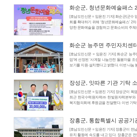
화순군, 청년문화예술패스 2
[호남도민신문 = 임윤진 기자] 화순군(군수
회를 확대하기 위해 ‘청년문화예술패스’ 2차
양한 문화예술을 경험하고 문화소비의 주체로
화순군 능주면 주민자치센터
[호남도민신문 = 임윤진 기자] 화순군 능
업’에 선정된 ‘사계절 나눔안전 돌봄마을 조
보기를 지원·설치했다고 밝혔다. 이번 나눔 
장성군, 잇따른 기관 기탁 
[호남도민신문 = 임윤진 기자] 장성군이 폭
최근 한국수력원자력㈜ 한빛원자력본부와 
복지협의회에 후원금을 전달했다. 이번 기탁
장흥군, 통합특별시 공공기
[호남도민신문 = 임윤진 기자] 장흥군이 전
유치 활동에 속도를 내고 있다. 장흥군은 