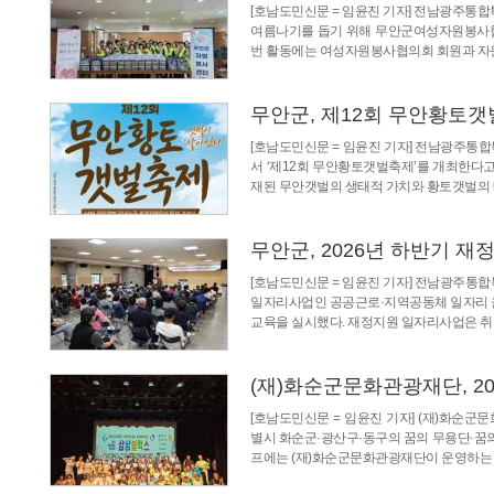
[호남도민신문 = 임윤진 기자] 전남광주통
여름나기를 돕기 위해 무안군여성자원봉사협의회
번 활동에는 여성자원봉사협의회 회원과 자
무안군, 제12회 무안황토갯벌
[호남도민신문 = 임윤진 기자] 전남광주통합
서 ‘제12회 무안황토갯벌축제’를 개최한다고
재된 무안갯벌의 생태적 가치와 황토갯벌의
무안군, 2026년 하반기 
[호남도민신문 = 임윤진 기자] 전남광주통
일자리사업인 공공근로·지역공동체 일자리 참
교육을 실시했다. 재정지원 일자리사업은 취
(재)화순군문화관광재단, 20
[호남도민신문 = 임윤진 기자] (재)화순
별시 화순군·광산구·동구의 꿈의 무용단·꿈의
프에는 (재)화순군문화관광재단이 운영하는 