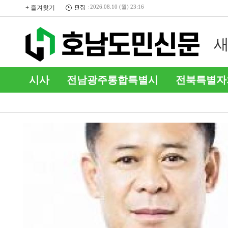
+ 즐겨찾기
2026.08.10 (월) 23:16
같은 음식 섭취 후 2명 이상 설
부
사·구토 시 보건소로 신고하…
‘
시사
전남광주통합특별시
전북특별자
커뮤니티