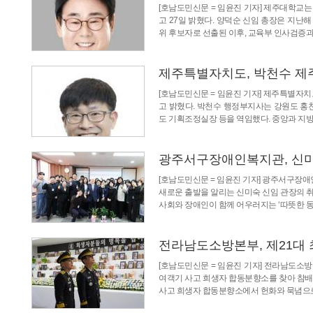
[호남도민신문 = 임윤진 기자] 제주대학교는
고 27일 밝혔다. 양덕순 신임 총장은 지난해
위 후보자로 선출된 이후, 교육부 인사검증과
제주특별자치도, 박천수 제
[호남도민신문 = 임윤진 기자] 제주특별자
고 밝혔다. 박천수 행정부지사는 강원도 홍
도 기획조정실장 등을 역임했다. 중앙과 지방
광주서구장애인복지관, 신미
[호남도민신문 = 임윤진 기자] 광주서구장
새로운 출발을 알리는 신미숙 신임 관장의 
사회와 장애인이 함께 어우러지는 ‘따뜻한 동
전라남도소방본부, 제21대
[호남도민신문 = 임윤진 기자] 전라남도소
여객기 사고 희생자 합동분향소를 찾아 참배
사고 희생자 합동분향소에서 헌화와 묵념으