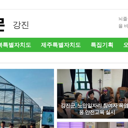
내 증상을 말해요! 읽기 쉬운
뇌졸
강진
온열질환 예방과 대처
을 
북특별자치도
제주특별자치도
특집기획
강진군, 노인일자리 참여자 폭
응 안전교육 실시