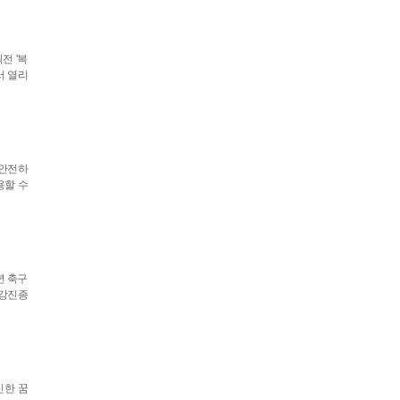
전 '복
서 열리
 안전하
용할 수
년 축구
 강진종
신한 꿈