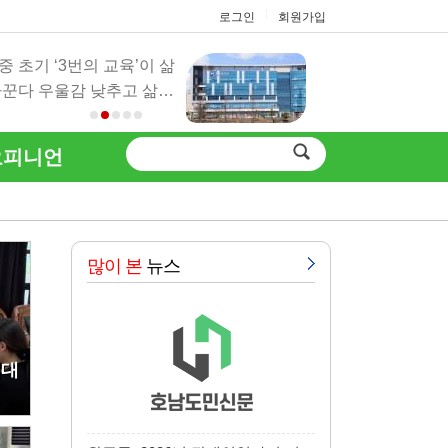
|
로그인
회원가입
중 초기 ‘3번의 교육’이 삶
말라리아 감염 예
바꾼다 우울감 낮추고 삶…
림 방지부터! 말
보…
오피니언
많이 본
뉴스
염대