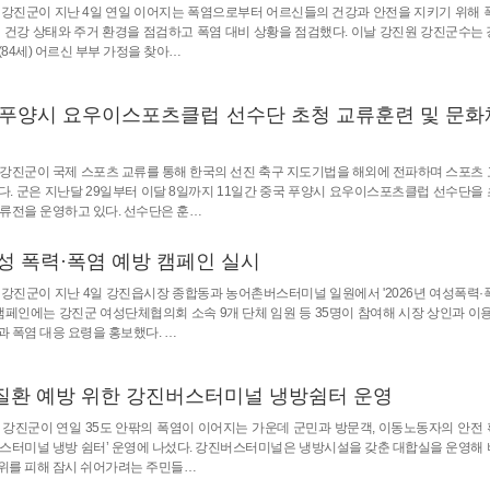
] 강진군이 지난 4일 연일 이어지는 폭염으로부터 어르신들의 건강과 안전을 지키기 위해 
 건강 상태와 주거 환경을 점검하고 폭염 대비 상황을 점검했다. 이날 강진원 강진군수는
○(84세) 어르신 부부 가정을 찾아…
국 푸양시 요우이스포츠클럽 선수단 초청 교류훈련 및 문
] 강진군이 국제 스포츠 교류를 통해 한국의 선진 축구 지도기법을 해외에 전파하며 스포츠
. 군은 지난달 29일부터 이달 8일까지 11일간 중국 푸양시 요우이스포츠클럽 선수단을
류전을 운영하고 있다. 선수단은 훈…
여성 폭력·폭염 예방 캠페인 실시
] 강진군이 지난 4일 강진읍시장 종합동과 농어촌버스터미널 일원에서 '2026년 여성폭력·
 캠페인에는 강진군 여성단체협의회 소속 9개 단체 임원 등 35명이 참여해 시장 상인과 이용
 폭염 대응 요령을 홍보했다. …
열질환 예방 위한 강진버스터미널 냉방쉼터 운영
] 강진군이 연일 35도 안팎의 폭염이 이어지는 가운데 군민과 방문객, 이동노동자의 안전
버스터미널 냉방 쉼터’ 운영에 나섰다. 강진버스터미널은 냉방시설을 갖춘 대합실을 운영해
위를 피해 잠시 쉬어가려는 주민들…