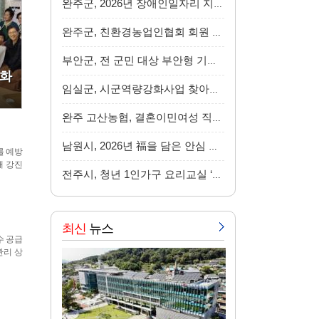
완주군, 2026년 장애인일자리 지원사업 본격 추…
완주군, 친환경농업인협회 회원 간담회 개최
부안군, 전 군민 대상 부안형 기본사회 준비 민…
문화
임실군, 시군역량강화사업 찾아가는 영양돌봄-저…
완주 고산농협, 결혼이민여성 직업교육 ‘홈패션…
남원시, 2026년 福을 담은 안심 기저귀가방 전달…
를 예방
해 강진
전주시, 청년 1인가구 요리교실 ‘온담키친’ 운…
최신
뉴스
수 공급
관리 상