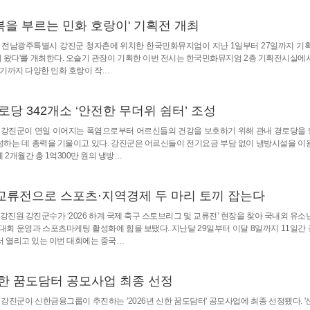
복을 부르는 민화 호랑이' 기획전 개최
] 전남광주특별시 강진군 청자촌에 위치한 한국민화뮤지엄이 지난 1일부터 27일까지 기획
이 왔다'​를 개최한다. 오슬기 관장이 기획한 이번 전시는 한국민화뮤지엄 2층 기획전시실에
르기까지 다양한 민화 호랑이 작…
로당 342개소 ‘안전한 무더위 쉼터’ 조성
자] 강진군이 연일 이어지는 폭염으로부터 어르신들의 건강을 보호하기 위해 관내 경로당을
조성하는 데 총력을 기울이고 있다. 강진군은 어르신들이 전기요금 부담 없이 냉방시설을 이
 2개월간 총 1억300만 원의 냉방…
교류전으로 스포츠·지역경제 두 마리 토끼 잡는다
 강진원 강진군수가 ‘2026 하계 국제 축구 스토브리그 및 교류전’ 현장을 찾아 국내외 유소
회 운영과 스포츠마케팅 활성화에 힘을 보탰다. 지난달 29일부터 이달 8일까지 11일간
 열리고 있는 이번 대회에는 중국…
 신한 꿈도담터 공모사업 최종 선정
 강진군이 신한금융그룹이 추진하는 '2026년 신한 꿈도담터' 공모사업에 최종 선정됐다. '