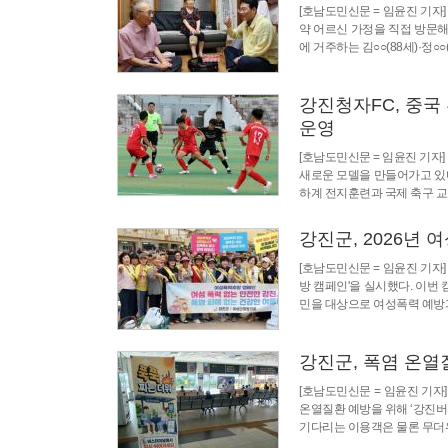
[호남도민신문 = 임윤진 기자
약 어르신 가정을 직접 방문해
에 거주하는 김○○(88세)·정○
강진청자FC, 중
운영
[호남도민신문 = 임윤진 기자
새로운 모델을 만들어가고 있다
하계 전지훈련과 국제 축구 교
강진군, 2026년 
[호남도민신문 = 임윤진 기자
방 캠페인'을 실시했다. 이번
민을 대상으로 여성폭력 예방과
강진군, 폭염 온
[호남도민신문 = 임윤진 기자
온열질환 예방을 위해 ‘강진
기다리는 이용객은 물론 무더