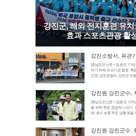
강진군, 해외 전지훈련 유치로
효과 스포츠관광 활
강진소방서, 유관기
[호남도민신문 = 임윤진 기자
하기 위해 유관기관 합동 ‘폭
군청, 강진경찰서, 강진군 모
강진원 강진군수, 
[호남도민신문 = 임윤진 기자
을 위해 현장 점검에 나섰다.
태, 용수 보충 추진 상황 등을
강진원 강진군수, 