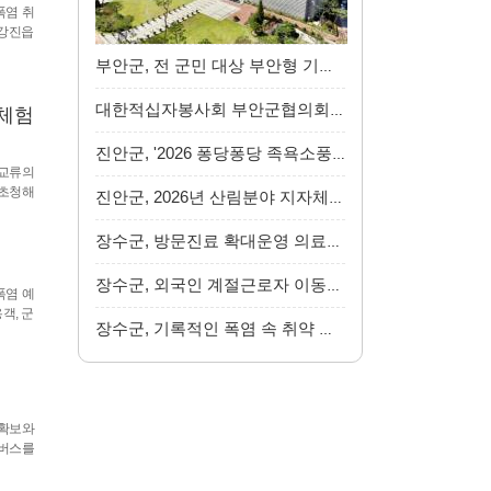
폭염 취
 강진읍
부안군, 전 군민 대상 부안형 기본사회 준비 민…
대한적십자봉사회 부안군협의회, 폭염 극복 얼음…
화체험
진안군, '2026 퐁당퐁당 족욕소풍' 「빠망이의 …
 교류의
 초청해
진안군, 2026년 산림분야 지자체 합동평가 우수…
장수군, 방문진료 확대운영 의료돌봄 통합안전망…
장수군, 외국인 계절근로자 이동출입국 서비스 …
폭염 예
객, 군
장수군, 기록적인 폭염 속 취약 어르신 돌봄 안…
 확보와
 버스를