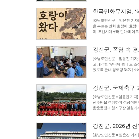
한국민화뮤지엄, '
[호남도민신문 = 임윤진 기자
을 부르는 민화 호랑이, 호랑
며, 조선시대부터 현대에 이
강진군, 폭염 속 경
[호남도민신문 = 임윤진 기
고 쾌적한 ‘무더위 쉼터’로 
있도록 관내 경로당 342개소에
강진군, 국제축구 
[호남도민신문 = 임윤진 기자]
선수단을 격려하며 성공적인 대
합운동장과 청자구장 일원에서
강진군, 2026년
[호남도민신문 = 임윤진 기자]