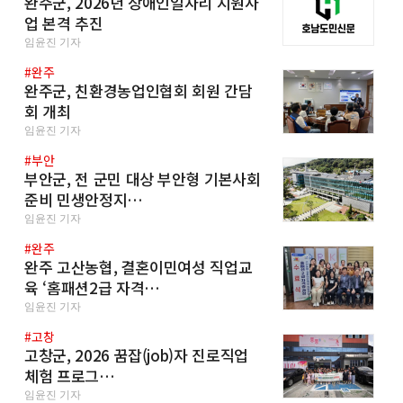
완주군, 2026년 장애인일자리 지원사
업 본격 추진
임윤진 기자
#완주
완주군, 친환경농업인협회 회원 간담
회 개최
임윤진 기자
#부안
부안군, 전 군민 대상 부안형 기본사회
준비 민생안정지…
임윤진 기자
#완주
완주 고산농협, 결혼이민여성 직업교
육 ‘홈패션2급 자격…
임윤진 기자
#고창
고창군, 2026 꿈잡(job)자 진로직업
체험 프로그…
임윤진 기자