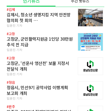
인기뉴스
주간 핫뉴스
#김제
김제시, 청소년 생명지킴 지역 안전망
협의회 첫 회의 …
임윤진 기자
#고창
고창군, 군민활력지원금 1인당 30만원
추석 전 지급
임윤진 기자
#고창
고창군, ‘선운사 영산전‘ 보물 지정서
전달식 개최
임윤진 기자
#정읍
정읍시, 민선9기 공약사업 이행계획
보고회 개최
임윤진 기자
#완주