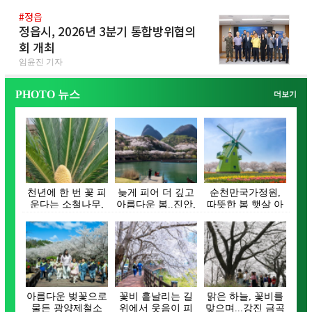
#정읍
정읍시, 2026년 3분기 통합방위협의
회 개최
임윤진 기자
PHOTO 뉴스
더보기
천년에 한 번 꽃 피
늦게 피어 더 깊고
순천만국가정원,
운다는 소철나무,
아름다운 봄..진안,
따뜻한 봄 햇살 아
장흥 대덕읍서
벚꽃으로 물들…
래 튤립 활짝 피어
꽃…
나…
아름다운 벚꽃으로
꽃비 흩날리는 길
맑은 하늘, 꽃비를
물든 광양제철소
위에서 웃음이 피
맞으며...강진 금곡