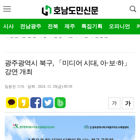
시사
전남광주
전북
제주
특집기획
오피니언
부안군, 2026 부안붉은노을축제 군민 참여 체험 프로…
대한적십자봉사회 부안군협의회, 폭염 극복 얼음물 나눔 …
광주광역시 북구, 「미디어 시대, 아·보·하」
진안군, '2026 퐁당퐁당 족욕소풍' 「빠망이의 힐링…
강연 개최
진안군, 2026년 산림분야 지자체 합동평가 우수기관 …
임윤진 기자
입력 : 2024. 11. 29(금) 09:59
장수군, 방문진료 확대운영 의료돌봄 통합안전망 강화
장수군, 외국인 계절근로자 이동출입국 서비스 운영
가
가
장수군, 기록적인 폭염 속 취약 어르신 돌봄 안전망 강…
익산시, 자율방재단과 폭염 대응 무더위쉼터 현장 예찰 …
익산시, 청소년동반자 사업 운영